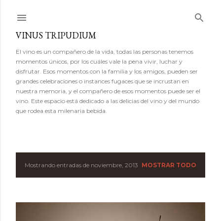
Ir al contenido principal
VINUS TRIPUDIUM
El vino es un compañero de la vida, todas las personas tenemos
momentos únicos, por los cuáles vale la pena vivir, luchar y
disfrutar. Esos momentos con la familia y los amigos, pueden ser
grandes celebraciones o instances fugaces que se incrustan en
nuestra memoria, y el compañero de esos momentos puede ser el
vino. Este espacio está dedicado a las delicias del vino y del mundo
que rodea esta milenaria bebida.
Mostrando entradas de noviembre, 2013
MOSTRAR TODO
E
n
t