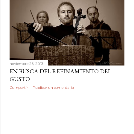
r
a
d
a
s
noviembre 26, 2013
EN BUSCA DEL REFINAMIENTO DEL
GUSTO
Compartir
Publicar un comentario