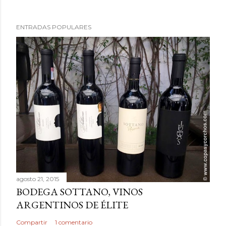
e
n
ENTRADAS POPULARES
t
a
r
i
o
agosto 21, 2015
BODEGA SOTTANO, VINOS
ARGENTINOS DE ÉLITE
Compartir
1 comentario