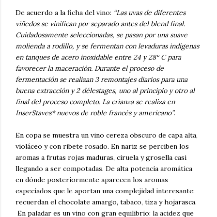
De acuerdo a la ficha del vino:
“Las uvas de diferentes
viñedos se vinifican por separado antes del
blend final.
Cuidadosamente seleccionadas, se pasan por una suave
molienda a rodillo, y se fermentan con levaduras indígenas
en tanques de acero inoxidable entre 24 y 28° C para
favorecer
la maceración. Durante el proceso de
fermentación se realizan 3 remontajes diarios para una
buena extracción y 2 délestages, uno al principio y otro al
final del proceso completo. La crianza se
realiza en
InserStaves* nuevos de roble francés y americano”
.
En copa se muestra un vino cereza obscuro de capa alta,
violáceo y con ribete rosado. En nariz se perciben los
aromas a frutas rojas maduras, ciruela y grosella casi
llegando a ser compotadas. De alta potencia aromática
en dónde posteriormente aparecen los aromas
especiados que le aportan una complejidad interesante:
recuerdan el chocolate amargo, tabaco, tiza y hojarasca.
En paladar es un vino con gran equilibrio: la acidez que