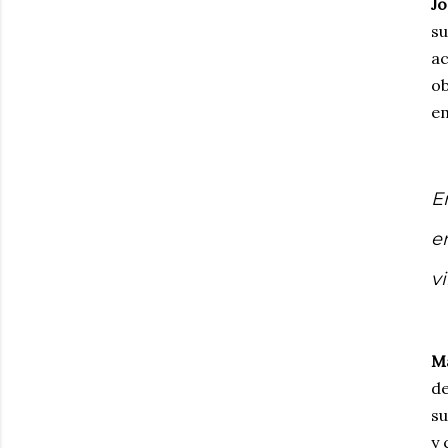
Jo
su
ac
ob
em
E
e
v
Ma
de
su
y 