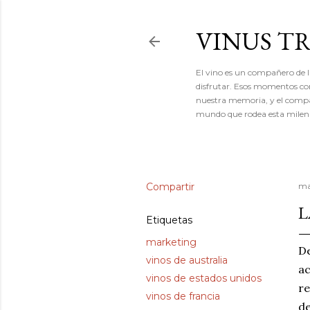
VINUS T
El vino es un compañero de l
disfrutar. Esos momentos con
nuestra memoria, y el compañe
mundo que rodea esta milena
Compartir
ma
L
Etiquetas
marketing
De
vinos de australia
ac
vinos de estados unidos
re
vinos de francia
de