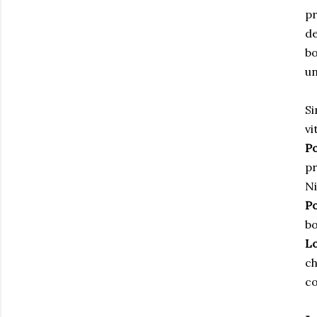
pr
de
bo
un
Si
vi
P
p
Ni
P
bo
Lo
ch
co