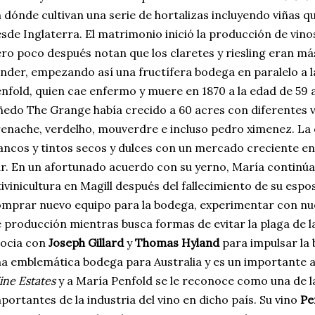
 dónde cultivan una serie de hortalizas incluyendo viñas 
sde Inglaterra. El matrimonio inició la producción de vinos
ro poco después notan que los claretes y riesling eran más
nder, empezando así una fructífera bodega en paralelo a la
nfold, quien cae enfermo y muere en 1870 a la edad de 59 
ñedo The Grange había crecido a 60 acres con diferentes 
enache, verdelho, mouverdre e incluso pedro ximenez. La
ancos y tintos secos y dulces con un mercado creciente en
r. En un afortunado acuerdo con su yerno, María continúa 
tivinicultura en Magill después del fallecimiento de su espo
mprar nuevo equipo para la bodega, experimentar con nu
 producción mientras busca formas de evitar la plaga de la
socia con
Joseph Gillard
y
Thomas Hyland
para impulsar la 
a emblemática bodega para Australia y es un importante 
ne Estates
y a María Penfold se le reconoce como una de 
portantes de la industria del vino en dicho país. Su vino
Pe