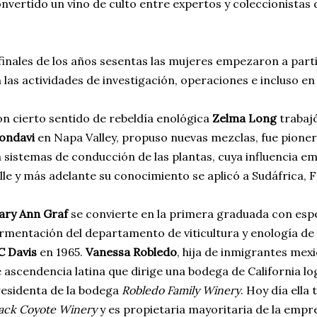
nvertido un vino de culto entre expertos y coleccionistas
finales de los años sesentas las mujeres empezaron a part
 las actividades de investigación, operaciones e incluso en
n cierto sentido de rebeldía enológica
Zelma Long
trabajó
ondavi
en Napa Valley, propuso nuevas mezclas, fue pionera
 sistemas de conducción de las plantas, cuya influencia em
lle y más adelante su conocimiento se aplicó a Sudáfrica, F
ary Ann Graf
se convierte en la primera graduada con espec
rmentación del departamento de viticultura y enología de
C Davis
en 1965.
Vanessa Robledo
, hija de inmigrantes mex
 ascendencia latina que dirige una bodega de California lo
esidenta de la bodega
Robledo Family Winery
. Hoy día ella
ack Coyote Winery
y es propietaria mayoritaria de la empr