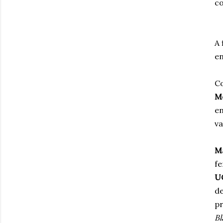
co
A 
en
Co
M
en
va
M
fe
U
de
pr
Bl