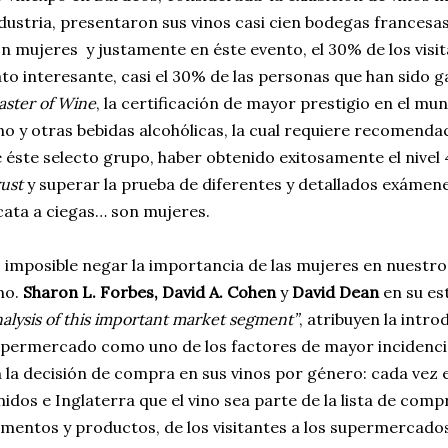
dustria, presentaron sus vinos casi cien bodegas frances
n mujeres y justamente en éste evento, el 30% de los visi
to interesante, casi el 30% de las personas que han sido g
ster of Wine
, la certificación de mayor prestigio en el m
no y otras bebidas alcohólicas, la cual requiere recomend
 éste selecto grupo, haber obtenido exitosamente el nivel 
ust
y superar la prueba de diferentes y detallados exámenes
cata a ciegas… son mujeres.
 imposible negar la importancia de las mujeres en nuestro 
no.
Sharon L. Forbes, David A. Cohen
y
David Dean
en su es
alysis of this important market segment”
, atribuyen la intro
permercado como uno de los factores de mayor incidenc
 la decisión de compra en sus vinos por género: cada vez
idos e Inglaterra que el vino sea parte de la lista de compr
imentos y productos, de los visitantes a los supermercado