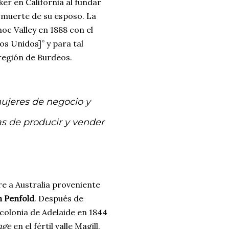
r en California al fundar
a muerte de su esposo. La
oc Valley en 1888 con el
os Unidos]” y para tal
región de Burdeos.
mujeres de negocio y
s de producir y vender
e a Australia proveniente
n Penfold
. Después de
 colonia de Adelaide en 1844
nge
en el fértil valle Magill,