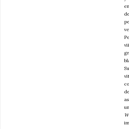
en
de
pe
ve
Pe
vi
gr
bl
Su
vi
co
de
a
un
Wi
im