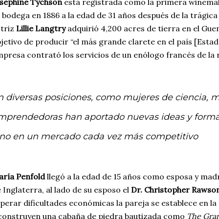
sephine Tychson
está registrada como la primera winemake
 bodega en 1886 a la edad de 31 años después de la trágic
triz
Lillie Langtry
adquirió 4,200 acres de tierra en el Guen
jetivo de producir “el más grande clarete en el país [Estad
presa contrató los servicios de un enólogo francés de la 
n diversas posiciones, como mujeres de ciencia, 
mprendedoras han aportado nuevas ideas y forma
ino en un mercado cada vez más competitivo
ría Penfold
llegó a la edad de 15 años como esposa y madr
 Inglaterra, al lado de su esposo el
Dr. Christopher Rawso
perar dificultades económicas la pareja se establece en la
construyen una cabaña de piedra bautizada como
The Gra