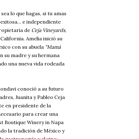
 sea lo que hagas, si tu amas
s exitosa… e independiente
ropietaria de
Ceja Vineyards
,
alifornia. Amelia inició su
xico con su abuela
“Mamá
con su madre y su hermana
ndo una nueva vida rodeada
ondavi conoció a su futuro
dres, Juanita y Pableo Ceja
e en presidente de la
necesario para crear una
est Boutique Winery in Napa
o la tradición de México y
a gastronomía y el vino: