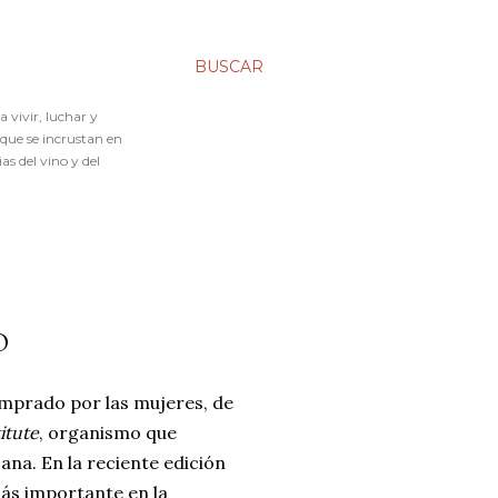
BUSCAR
 vivir, luchar y
 que se incrustan en
s del vino y del
O
omprado por las mujeres, de
itute
, organismo que
ana. En la reciente edición
más importante en la