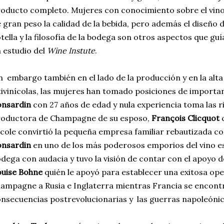
oducto completo. Mujeres con conocimiento sobre el vi
 gran peso la calidad de la bebida, pero además el diseño d
tella y la filosofía de la bodega son otros aspectos que gu
 estudio del
Wine Instute
.
n embargo también en el lado de la producción y en la alta
tivinícolas, las mujeres han tomado posiciones de importa
onsardin
con 27 años de edad y nula experiencia toma las r
roductora de Champagne de su esposo,
François Clicquot
c
cole convirtió la pequeña empresa familiar rebautizada 
onsardin
en uno de los más poderosos emporios del vino es
dega con audacia y tuvo la visión de contar con el apoyo 
uise Bohne
quién le apoyó para establecer una exitosa op
ampagne a Rusia e Inglaterra mientras Francia se encon
nsecuencias postrevolucionarias y las guerras napoleónic