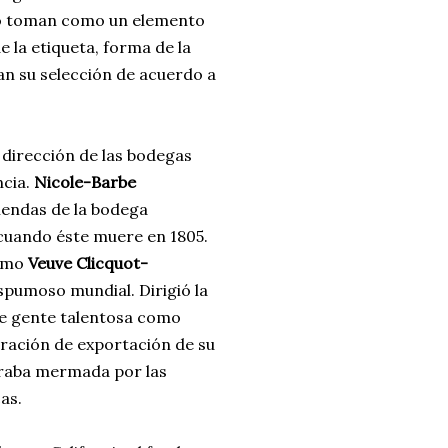
no toman como un elemento
e la etiqueta, forma de la
ían su selección de acuerdo a
 dirección de las bodegas
ncia.
Nicole-Barbe
iendas de la bodega
uando éste muere en 1805.
como
Veuve Clicquot-
pumoso mundial. Dirigió la
de gente talentosa como
eración de exportación de su
traba mermada por las
as.