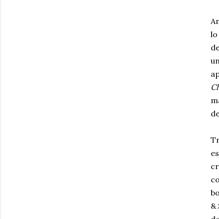
Am
lo
de
un
ap
C
ma
de
Tr
es
c
co
bo
& 
de