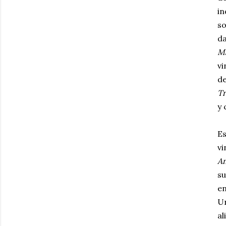
in
so
da
Ma
vi
de
Tr
y 
Es
vi
An
su
en
Un
al