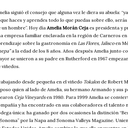
elia siguió el consejo que alguna vez le diera su abuela: “ya
 que haces y aprendes todo lo que puedas sobre ello, será
 un hombre”. Hoy día
Amelia Morán Ceja
es presidenta y p
a empresa familiar enclavada en la región de Carneros en C
rendizaje sobre la gastronomía en
Las Flores, Jalisco
en Mé
hepa”
a la edad de los 8 años. Años después Amelia junto 
yor se unieron a su padre en Rutherford en 1967 empeza
 viñedos.
abajando desde pequeña en el viñedo
Tokalon
de Robert M
poso quien al lado de Amelia, su hermano Armando y sus pa
rearon
Ceja Vineyards
en 1980. Para 1999 Amelia se conviert
mpañía y ha encontrado en sus colaboradores el talento 
dega única: ha ganado por dos ocasiones la distinción “B
Sonoma” por la Napa and Sonoma Valleys Magazine. Uniend
 Estados Unidos, Amelia combina lo que ella encuentra en l