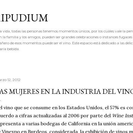
Ir al contenido principal
RIPUDIUM
a vida, todas las personas tenemos momentos únicos, por los cuáles vale la pena
 la familia y los amigos, pueden ser grandes celebraciones o instances fugaces
ro de esos momentos puede ser el vino. Este espacio está dedicado a las delicia
ria bebida.
rzo 12, 2012
AS MUJERES EN LA INDUSTRIA DEL VIN
l vino que se consume en los Estados Unidos, el 57% es c
uerdo a cifras actualizadas al 2006 por parte del
Wine Inst
presenta a varias bodegas de California en la unión americ
 Vinexpo en Burdeos, considerada la exhibición de vinos 