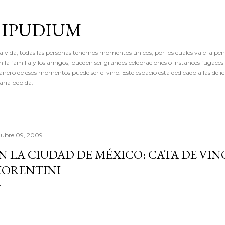
Ir al contenido principal
RIPUDIUM
a vida, todas las personas tenemos momentos únicos, por los cuáles vale la pena
 la familia y los amigos, pueden ser grandes celebraciones o instances fugaces
ro de esos momentos puede ser el vino. Este espacio está dedicado a las delicia
ria bebida.
tubre 09, 2009
N LA CIUDAD DE MÉXICO: CATA DE VIN
IORENTINI