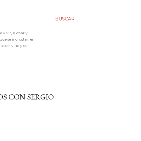
BUSCAR
 vivir, luchar y
 que se incrustan en
s del vino y del
OS CON SERGIO