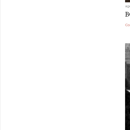
ago
B
Co