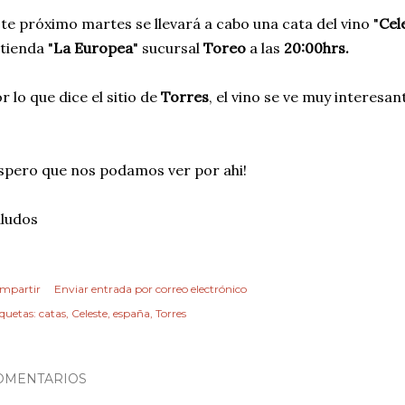
te próximo martes se llevará a cabo una cata del vino "
Cel
 tienda "
La Europea
" sucursal
Toreo
a las
20:00hrs.
r lo que dice el sitio de
Torres
, el vino se ve muy interesan
spero que nos podamos ver por ahi!
ludos
mpartir
Enviar entrada por correo electrónico
iquetas:
catas
Celeste
españa
Torres
OMENTARIOS