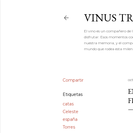
VINUS T
El vino es un compañero de l
disfrutar. Esos momentos con
nuestra memoria, y el compañe
mundo que rodea esta milena
Compartir
oc
E
Etiquetas
F
catas
Celeste
españa
Torres