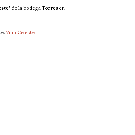
este"
de la bodega
Torres
en
te:
Vino Celeste