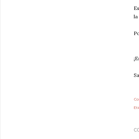
Es
la
Po
¡E
Sa
Co
Et
C